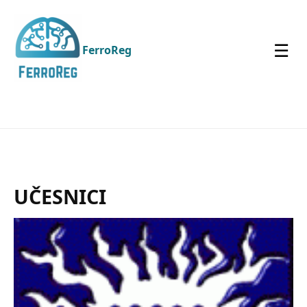
☰
FerroReg
UČESNICI