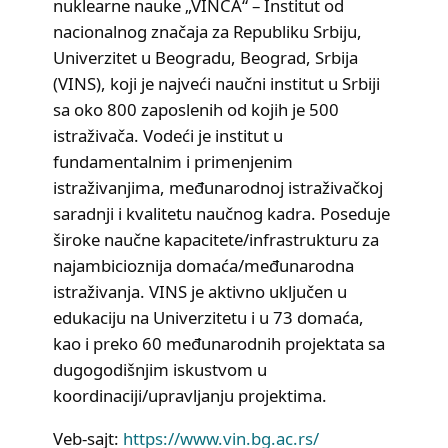
nuklearne nauke „VINČA“ – Institut od
nacionalnog značaja za Republiku Srbiju,
Univerzitet u Beogradu, Beograd, Srbija
(VINS), koji je najveći naučni institut u Srbiji
sa oko 800 zaposlenih od kojih je 500
istraživača. Vodeći je institut u
fundamentalnim i primenjenim
istraživanjima, međunarodnoj istraživačkoj
saradnji i kvalitetu naučnog kadra. Poseduje
široke naučne kapacitete/infrastrukturu za
najambicioznija domaća/međunarodna
istraživanja. VINS je aktivno uključen u
edukaciju na Univerzitetu i u 73 domaća,
kao i preko 60 međunarodnih projektata sa
dugogodišnjim iskustvom u
koordinaciji/upravljanju projektima.
Veb-sajt:
https://www.vin.bg.ac.rs/