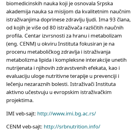
biomedicinskih nauka koji je osnovala Srpska
akademija nauka sa misijom da kvalitetnim naučnim
istraživanjima doprinese zdravlju ljudi. Ima 93 člana,
od kojih je više od 80 istraživača različitih naučnih
profila. Centar izvrsnosti za hranu i metabolizam
(eng. CENM) u okviru Instituta fokusiran je na
procenu metaboličkog zdravlja i istraživanja
metabolizma lipida i kompleksne interakcije unetih
nutrijenata i njihovih zdravstvenih efekata, kao i
evaluaciju uloge nutritivne terapije u prevenciji i
lečenju nezaraznih bolesti. Istraživači Instituta
aktivno učestvuju u evropskim istraživačkim
projektima.
IMI veb-sajt:
http://www.imi.bg.ac.rs/
CENM veb-sajt:
http://srbnutrition.info/