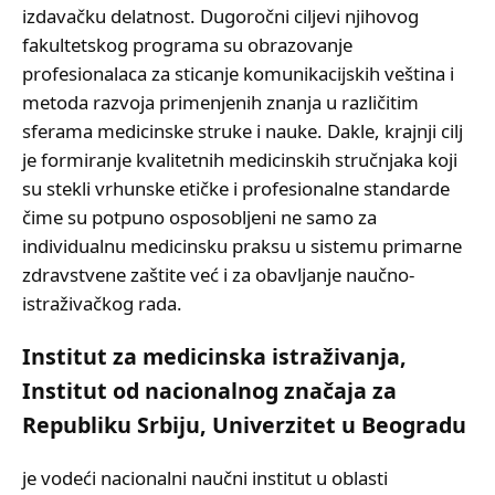
izdavačku delatnost. Dugoročni ciljevi njihovog
fakultetskog programa su obrazovanje
profesionalaca za sticanje komunikacijskih veština i
metoda razvoja primenjenih znanja u različitim
sferama medicinske struke i nauke. Dakle, krajnji cilj
je formiranje kvalitetnih medicinskih stručnjaka koji
su stekli vrhunske etičke i profesionalne standarde
čime su potpuno osposobljeni ne samo za
individualnu medicinsku praksu u sistemu primarne
zdravstvene zaštite već i za obavljanje naučno-
istraživačkog rada.
Institut za medicinska istraživanja,
Institut od nacionalnog značaja za
Republiku Srbiju, Univerzitet u Beogradu
je vodeći nacionalni naučni institut u oblasti