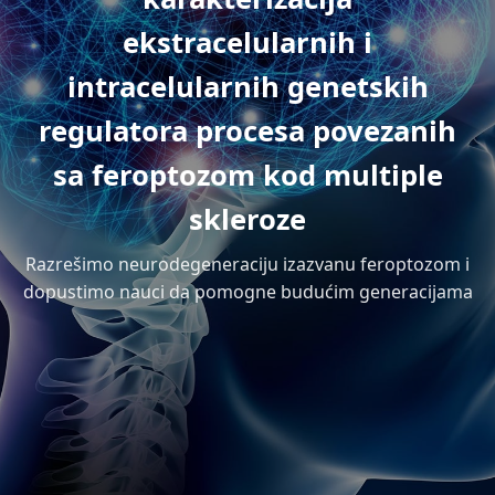
ekstracelularnih i
intracelularnih genetskih
regulatora procesa povezanih
sa feroptozom kod multiple
skleroze
Razrešimo neurodegeneraciju izazvanu feroptozom i
dopustimo nauci da pomogne budućim generacijama