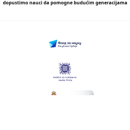
dopustimo nauci da pomogne budućim generacijama
Istraživanje se sprovodi uz podršku Fonda za nauku