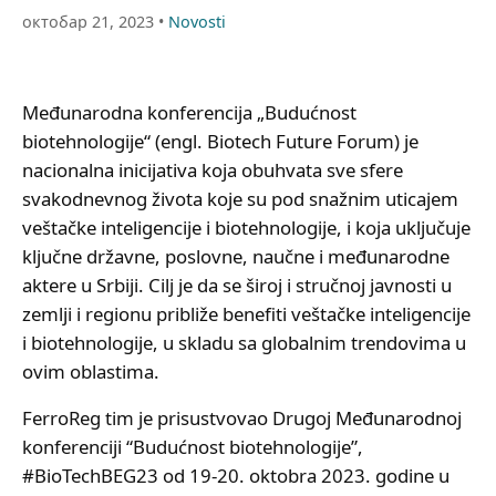
октобар 21, 2023 •
Novosti
Međunarodna konferencija „Budućnost
biotehnologije“ (engl. Biotech Future Forum) je
nacionalna inicijativa koja obuhvata sve sfere
svakodnevnog života koje su pod snažnim uticajem
veštačke inteligencije i biotehnologije, i koja uključuje
ključne državne, poslovne, naučne i međunarodne
aktere u Srbiji. Cilj je da se široj i stručnoj javnosti u
zemlji i regionu približe benefiti veštačke inteligencije
i biotehnologije, u skladu sa globalnim trendovima u
ovim oblastima.
FerroReg tim je prisustvovao Drugoj Međunarodnoj
konferenciji “Budućnost biotehnologije”,
#BioTechBEG23 od 19-20. oktobra 2023. godine u