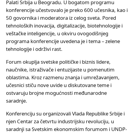
Palati Srbija u Beogradu. U bogatom programu
konferencije učestvovalo je preko 600 učesnika, kao i
50 govornika i moderatora iz celog sveta. Pored
tehnoloških inovacija, digitalizacije, biotehnologije i
veštačke inteligencije, u okviru ovogodišnjeg
programa konferencije uvedena je i tema – zelene
tehnologije i održivi rast.
Forum okuplja svetske političke i biznis lidere,
naučnike, istraživače i entuzijaste u pomenutim
oblastima. Kroz razmenu znanja i umrežavanjem,
učesnici stiču nove uvide u diskutovane teme i
ostvaruju brojne mogućnosti međunarodne
saradnje.
Konferenciju su organizovali Vlada Republike Srbije i
njen Centar za četvrtu industrijsku revoluciju, u
saradnji sa Svetskim ekonomskim forumom i UNDP-